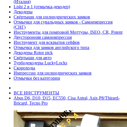
(Италия)
Lishi 2 в 1 (отмычка-декодер)
Декодеры
Свёртыши для цилиндрических замков
Отмычки для сувальдных замков - Самоимпрессия
(СНГ)
Инструменты для помповой Моттуры, ISEO, CR, Potent
Двусторонняя самоимпрессия
Инструмент для вскрытия сейфов
Отмычки для замков английского типа
Декодеры Rotor pick
Свёртыши для авто
Турбодекодеры LuckyLocks
Скороходы
Импрессии для цилиндрических замков
Отмычки без категории
ВСЕ ИНСТРУМЕНТЫ
Abus D6, D10, D15, EC550, Cisa Astral, Asix,P8/Thirard-
Bricard, Tecno Pro