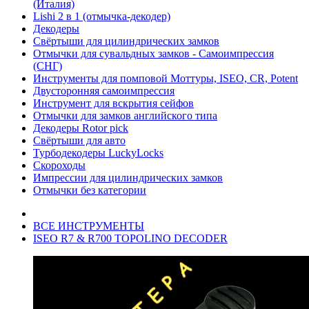
(Италия)
Lishi 2 в 1 (отмычка-декодер)
Декодеры
Свёртыши для цилиндрических замков
Отмычки для сувальдных замков - Самоимпрессия
(СНГ)
Инструменты для помповой Моттуры, ISEO, CR, Potent
Двусторонняя самоимпрессия
Инструмент для вскрытия сейфов
Отмычки для замков английского типа
Декодеры Rotor pick
Свёртыши для авто
Турбодекодеры LuckyLocks
Скороходы
Импрессии для цилиндрических замков
Отмычки без категории
ВСЕ ИНСТРУМЕНТЫ
ISEO R7 & R700 TOPOLINO DECODER