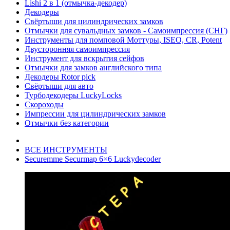
Lishi 2 в 1 (отмычка-декодер)
Декодеры
Свёртыши для цилиндрических замков
Отмычки для сувальдных замков - Самоимпрессия (СНГ)
Инструменты для помповой Моттуры, ISEO, CR, Potent
Двусторонняя самоимпрессия
Инструмент для вскрытия сейфов
Отмычки для замков английского типа
Декодеры Rotor pick
Свёртыши для авто
Турбодекодеры LuckyLocks
Скороходы
Импрессии для цилиндрических замков
Отмычки без категории
ВСЕ ИНСТРУМЕНТЫ
Securemme Securmap 6×6 Luckydecoder